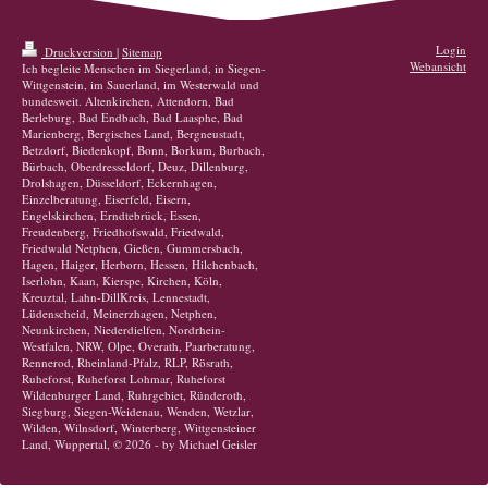
Login
Druckversion
|
Sitemap
Webansicht
Ich begleite Menschen im Siegerland, in Siegen-
Wittgenstein, im Sauerland, im Westerwald und
bundesweit. Altenkirchen, Attendorn, Bad
Berleburg, Bad Endbach, Bad Laasphe, Bad
Marienberg, Bergisches Land, Bergneustadt,
Betzdorf, Biedenkopf, Bonn, Borkum, Burbach,
Bürbach, Oberdresseldorf, Deuz, Dillenburg,
Drolshagen, Düsseldorf, Eckernhagen,
Einzelberatung, Eiserfeld, Eisern,
Engelskirchen, Erndtebrück, Essen,
Freudenberg, Friedhofswald, Friedwald,
Friedwald Netphen, Gießen, Gummersbach,
Hagen, Haiger, Herborn, Hessen, Hilchenbach,
Iserlohn, Kaan, Kierspe, Kirchen, Köln,
Kreuztal, Lahn-DillKreis, Lennestadt,
Lüdenscheid, Meinerzhagen, Netphen,
Neunkirchen, Niederdielfen, Nordrhein-
Westfalen, NRW, Olpe, Overath, Paarberatung,
Rennerod, Rheinland-Pfalz, RLP, Rösrath,
Ruheforst, Ruheforst Lohmar, Ruheforst
Wildenburger Land, Ruhrgebiet, Ründeroth,
Siegburg, Siegen-Weidenau, Wenden, Wetzlar,
Wilden, Wilnsdorf, Winterberg, Wittgensteiner
Land, Wuppertal, © 2026 - by Michael Geisler