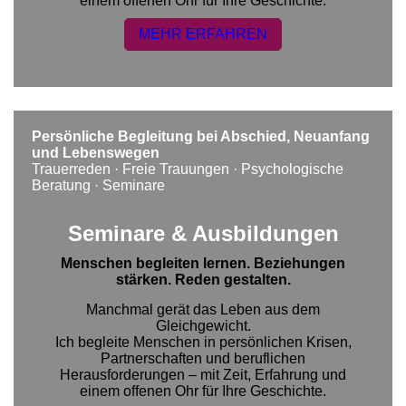
einem offenen Ohr für Ihre Geschichte.
MEHR ERFAHREN
Persönliche Begleitung bei Abschied, Neuanfang
und Lebenswegen
Trauerreden · Freie Trauungen · Psychologische
Beratung · Seminare
Seminare & Ausbildungen
Menschen begleiten lernen. Beziehungen
stärken. Reden gestalten.
Manchmal gerät das Leben aus dem
Gleichgewicht.
Ich begleite Menschen in persönlichen Krisen,
Partnerschaften und beruflichen
Herausforderungen – mit Zeit, Erfahrung und
einem offenen Ohr für Ihre Geschichte.