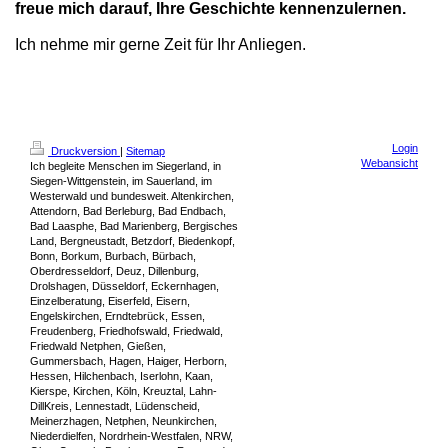
freue mich darauf, Ihre Geschichte kennenzulernen.
Ich nehme mir gerne Zeit für Ihr Anliegen.
Login
Druckversion
|
Sitemap
Webansicht
Ich begleite Menschen im Siegerland, in
Siegen-Wittgenstein, im Sauerland, im
Westerwald und bundesweit. Altenkirchen,
Attendorn, Bad Berleburg, Bad Endbach,
Bad Laasphe, Bad Marienberg, Bergisches
Land, Bergneustadt, Betzdorf, Biedenkopf,
Bonn, Borkum, Burbach, Bürbach,
Oberdresseldorf, Deuz, Dillenburg,
Drolshagen, Düsseldorf, Eckernhagen,
Einzelberatung, Eiserfeld, Eisern,
Engelskirchen, Erndtebrück, Essen,
Freudenberg, Friedhofswald, Friedwald,
Friedwald Netphen, Gießen,
Gummersbach, Hagen, Haiger, Herborn,
Hessen, Hilchenbach, Iserlohn, Kaan,
Kierspe, Kirchen, Köln, Kreuztal, Lahn-
DillKreis, Lennestadt, Lüdenscheid,
Meinerzhagen, Netphen, Neunkirchen,
Niederdielfen, Nordrhein-Westfalen, NRW,