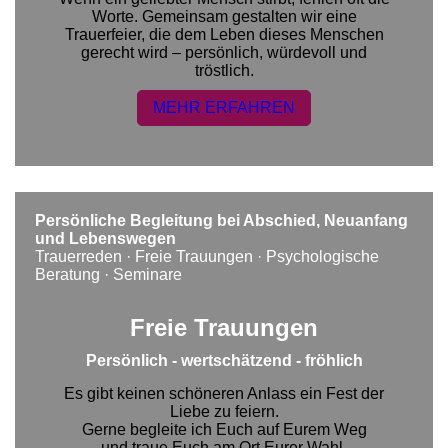
Worte. Gemeinsam gestalten wir eine
Trauerfeier, die dem Leben dieses Menschen
gerecht wird – persönlich, würdevoll und
tröstlich.
MEHR ERFAHREN
Persönliche Begleitung bei Abschied, Neuanfang
und Lebenswegen
Trauerreden · Freie Trauungen · Psychologische
Beratung · Seminare
Freie Trauungen
Persönlich - wertschätzend - fröhlich
Es gibt keinen schöneren Anlass ein Fest der
Liebe zu feiern.
Gerne begleite ich Euch auf Eurem Weg
und traue Euch am Ort Eurer Wahl.