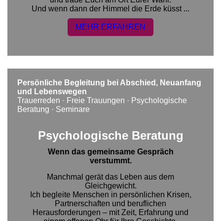
Und wenn dann der Himmel die Erde küsst ...
MEHR ERFAHREN
Persönliche Begleitung bei Abschied, Neuanfang
und Lebenswegen
Trauerreden · Freie Trauungen · Psychologische
Beratung · Seminare
Psychologische Beratung
Wenn das gemeinsame Gespräch
verstummt.
Manchmal gerät das Leben aus dem
Gleichgewicht.
Ich begleite Menschen in persönlichen Krisen,
Partnerschaften und beruflichen
Herausforderungen – mit Zeit, Erfahrung und