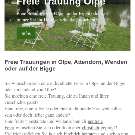
Freie Trauung Olpe
Freie Trauungen in Olpe, an der Bigge oder wo
immer Sie Ihr Herz verschenken möchten
Infos
Freie Trauungen in Olpe, Attendorn, Wenden
oder auf der Bigge
Sie wünschen sich eine individuelle Feier in Olpe, an der Bigge
oder im Umland von Olpe?
Sie möchten eine freie Trauung, die zu Ihnen und Ihrer
Geschichte passt?
Eine freie, eine stilvolle oder eine traditionelle Hochzeit soll es
sein oder doch lieber ganz anders?
Eine frei(er) gestaltete und weltanschaulich
neutrale
Feier
wünschen Sie sich oder doch eher
christlich
geprägt?
Vielleicht möchten Sie ja auch
kirchlich heiraten
und suchen nun