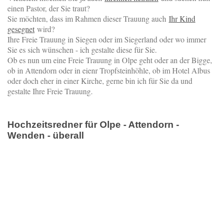
einen Pastor, der Sie traut?
Sie möchten, dass im Rahmen dieser Trauung auch
Ihr Kind
gesegnet
wird?
Ihre Freie Trauung in Siegen oder im Siegerland oder wo immer
Sie es sich wünschen - ich gestalte diese für Sie.
Ob es nun um eine Freie Trauung in Olpe geht oder an der Bigge,
ob in Attendorn oder in eienr Tropfsteinhöhle, ob im Hotel Albus
oder doch eher in einer Kirche, gerne bin ich für Sie da und
gestalte Ihre Freie Trauung.
Hochzeitsredner für Olpe - Attendorn -
Wenden - überall
Für mich gibt es kein schöneres
Fest als eine Hochzeit. Auch gibt
es keinen besseren Anlass für
eine Feier als die LIEBE.
Wo sonst ist soviel Freude
spürbar?