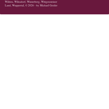
Wilden, Wilnsdorf, Winterberg, Wittgensteiner
Land, Wuppertal, © 2026 - by Michael Geisler