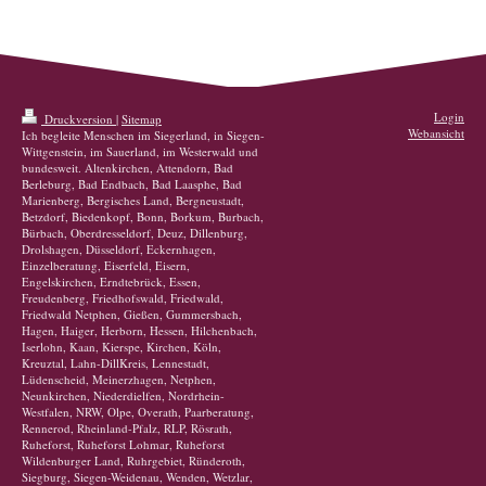
Login
Druckversion
|
Sitemap
Webansicht
Ich begleite Menschen im Siegerland, in Siegen-
Wittgenstein, im Sauerland, im Westerwald und
bundesweit. Altenkirchen, Attendorn, Bad
Berleburg, Bad Endbach, Bad Laasphe, Bad
Marienberg, Bergisches Land, Bergneustadt,
Betzdorf, Biedenkopf, Bonn, Borkum, Burbach,
Bürbach, Oberdresseldorf, Deuz, Dillenburg,
Drolshagen, Düsseldorf, Eckernhagen,
Einzelberatung, Eiserfeld, Eisern,
Engelskirchen, Erndtebrück, Essen,
Freudenberg, Friedhofswald, Friedwald,
Friedwald Netphen, Gießen, Gummersbach,
Hagen, Haiger, Herborn, Hessen, Hilchenbach,
Iserlohn, Kaan, Kierspe, Kirchen, Köln,
Kreuztal, Lahn-DillKreis, Lennestadt,
Lüdenscheid, Meinerzhagen, Netphen,
Neunkirchen, Niederdielfen, Nordrhein-
Westfalen, NRW, Olpe, Overath, Paarberatung,
Rennerod, Rheinland-Pfalz, RLP, Rösrath,
Ruheforst, Ruheforst Lohmar, Ruheforst
Wildenburger Land, Ruhrgebiet, Ründeroth,
Siegburg, Siegen-Weidenau, Wenden, Wetzlar,